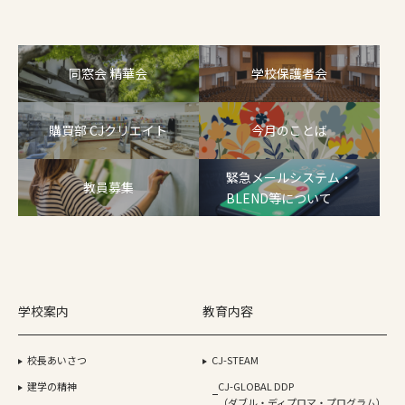
同窓会 精華会
学校保護者会
購買部 CJクリエイト
今月のことば
緊急メールシステム・
教員募集
BLEND等について
学校案内
教育内容
校長あいさつ
CJ-STEAM
建学の精神
CJ-GLOBAL DDP
（ダブル・ディプロマ・プログラム）