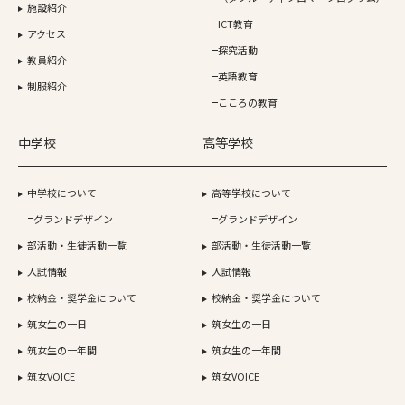
施設紹介
ICT教育
アクセス
探究活動
教員紹介
英語教育
制服紹介
こころの教育
中学校
高等学校
中学校について
高等学校について
グランドデザイン
グランドデザイン
部活動・生徒活動一覧
部活動・生徒活動一覧
入試情報
入試情報
校納金・奨学金について
校納金・奨学金について
筑女生の一日
筑女生の一日
筑女生の一年間
筑女生の一年間
筑女VOICE
筑女VOICE