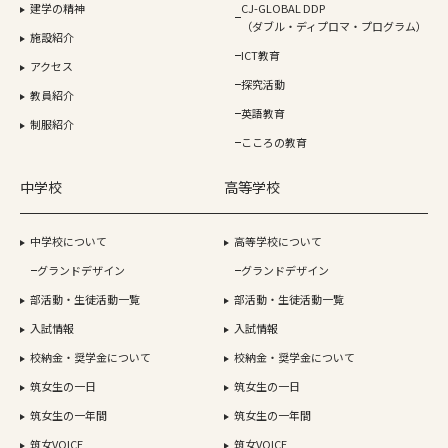
建学の精神
CJ-GLOBAL DDP
（ダブル・ディプロマ・プログラム）
施設紹介
ICT教育
アクセス
探究活動
教員紹介
英語教育
制服紹介
こころの教育
中学校
高等学校
中学校について
高等学校について
グランドデザイン
グランドデザイン
部活動・生徒活動一覧
部活動・生徒活動一覧
入試情報
入試情報
校納金・奨学金について
校納金・奨学金について
筑女生の一日
筑女生の一日
筑女生の一年間
筑女生の一年間
筑女VOICE
筑女VOICE