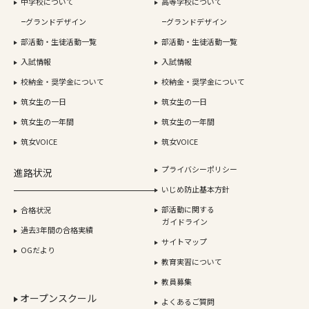
中学校について
高等学校について
グランドデザイン
グランドデザイン
部活動・生徒活動一覧
部活動・生徒活動一覧
入試情報
入試情報
校納金・奨学金について
校納金・奨学金について
筑女生の一日
筑女生の一日
筑女生の一年間
筑女生の一年間
筑女VOICE
筑女VOICE
プライバシーポリシー
進路状況
いじめ防止基本方針
部活動に関する
合格状況
ガイドライン
過去3年間の合格実績
サイトマップ
OGだより
教育実習について
教員募集
オープンスクール
よくあるご質問