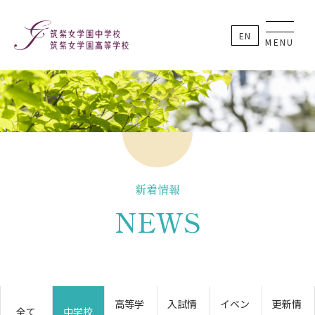
EN
MENU
新着情報
NEWS
高等学
入試情
イベン
更新情
全て
中学校