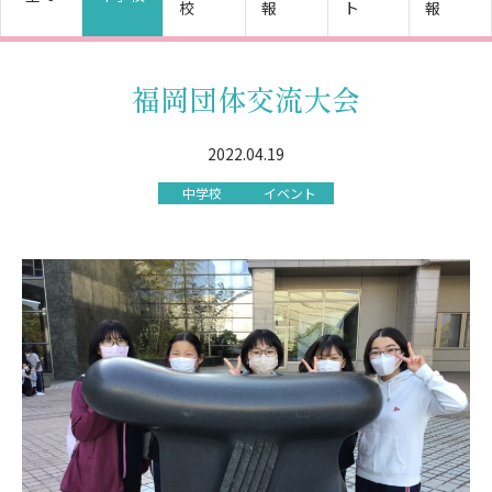
校
報
ト
報
福岡団体交流大会
2022.04.19
中学校
イベント