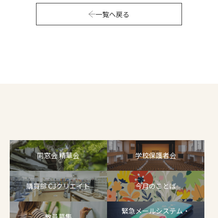
一覧へ戻る
同窓会 精華会
学校保護者会
購買部 CJクリエイト
今月のことば
緊急メールシステム・
教員募集