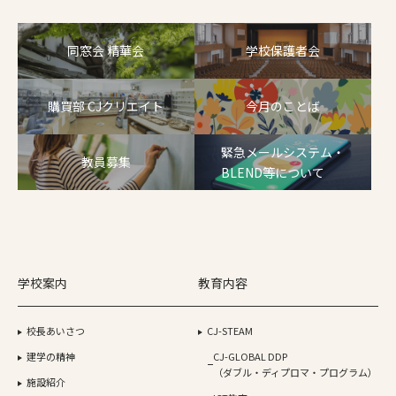
同窓会 精華会
学校保護者会
購買部 CJクリエイト
今月のことば
緊急メールシステム・
教員募集
BLEND等について
学校案内
教育内容
校長あいさつ
CJ-STEAM
建学の精神
CJ-GLOBAL DDP
（ダブル・ディプロマ・プログラム）
施設紹介