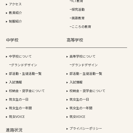
ICT教育
アクセス
探究活動
教員紹介
英語教育
制服紹介
こころの教育
中学校
高等学校
中学校について
高等学校について
グランドデザイン
グランドデザイン
部活動・生徒活動一覧
部活動・生徒活動一覧
入試情報
入試情報
校納金・奨学金について
校納金・奨学金について
筑女生の一日
筑女生の一日
筑女生の一年間
筑女生の一年間
筑女VOICE
筑女VOICE
プライバシーポリシー
進路状況