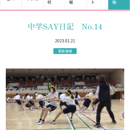
校
報
ト
報
中学SAY日記 No.14
2023.01.21
更新情報