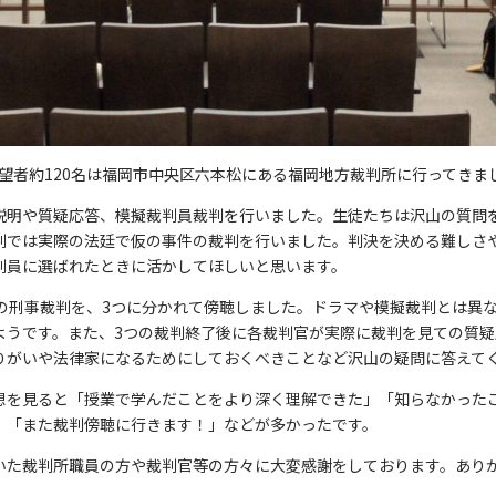
の希望者約120名は福岡市中央区六本松にある福岡地方裁判所に行ってきま
説明や質疑応答、模擬裁判員裁判を行いました。生徒たちは沢山の質問
判では実際の法廷で仮の事件の裁判を行いました。判決を決める難しさ
判員に選ばれたときに活かしてほしいと思います。
際の刑事裁判を、3つに分かれて傍聴しました。ドラマや模擬裁判とは異
ようです。また、3つの裁判終了後に各裁判官が実際に裁判を見ての質疑
りがいや法律家になるためにしておくべきことなど沢山の疑問に答えて
想を見ると「授業で学んだことをより深く理解できた」「知らなかった
」「また裁判傍聴に行きます！」などが多かったです。
いた裁判所職員の方や裁判官等の方々に大変感謝をしております。あり