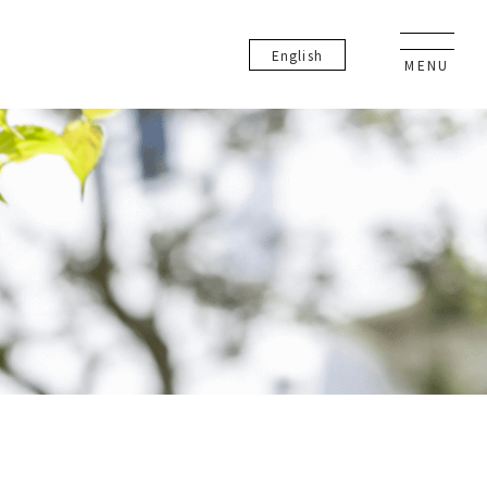
En
glish
MENU