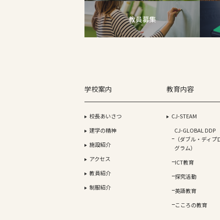
教員募集
学校案内
教育内容
校長あいさつ
CJ-STEAM
建学の精神
CJ-GLOBAL DDP
（ダブル・ディプ
施設紹介
グラム）
アクセス
ICT教育
教員紹介
探究活動
制服紹介
英語教育
こころの教育