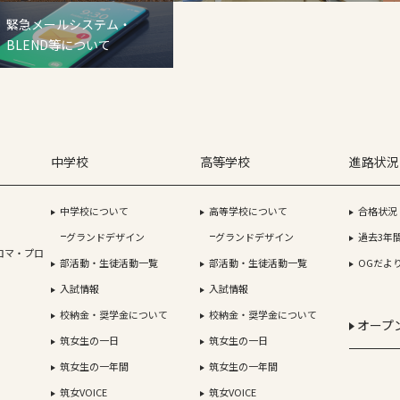
緊急メールシステム・
BLEND等について
中学校
高等学校
進路状況
中学校について
高等学校について
合格状況
グランドデザイン
グランドデザイン
過去3年
ロマ・プロ
部活動・生徒活動一覧
部活動・生徒活動一覧
OGだよ
入試情報
入試情報
校納金・奨学金について
校納金・奨学金について
オープ
筑女生の一日
筑女生の一日
筑女生の一年間
筑女生の一年間
筑女VOICE
筑女VOICE