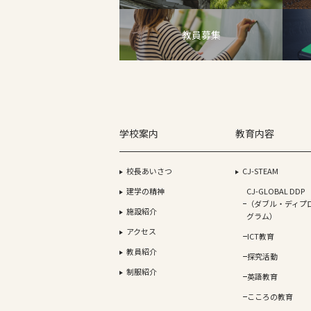
教員募集
学校案内
教育内容
校長あいさつ
CJ-STEAM
建学の精神
CJ-GLOBAL DDP
（ダブル・ディプ
施設紹介
グラム）
アクセス
ICT教育
教員紹介
探究活動
制服紹介
英語教育
こころの教育