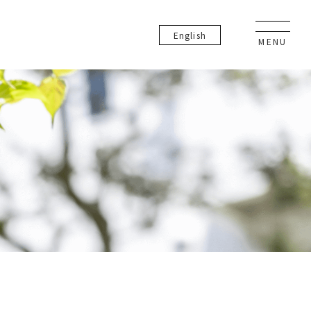
En
glish
MENU