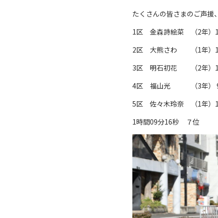
たくさんの皆さまのご声援
1区 金森詩絵菜 （2年）1
2区 大熊さわ （1年）1
3区 明石初花 （2年）1
4区 福山光 （3年） 9
5区 佐々木玲奈 （1年）1
1時間09分16秒 ７位