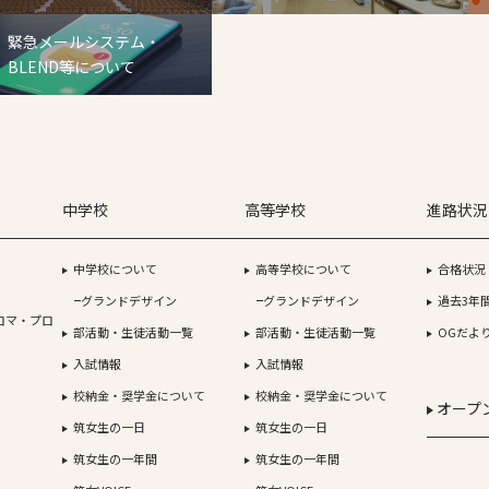
緊急メールシステム・
BLEND等について
中学校
高等学校
進路状況
中学校について
高等学校について
合格状況
グランドデザイン
グランドデザイン
過去3年
ロマ・プロ
部活動・生徒活動一覧
部活動・生徒活動一覧
OGだよ
入試情報
入試情報
校納金・奨学金について
校納金・奨学金について
オープ
筑女生の一日
筑女生の一日
筑女生の一年間
筑女生の一年間