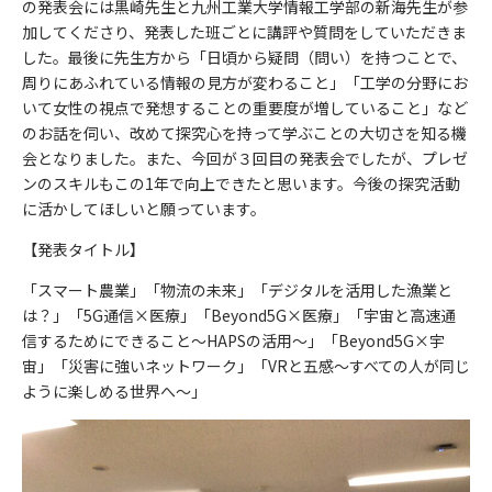
の発表会には黒崎先生と九州工業大学情報工学部の新海先生が参
加してくださり、発表した班ごとに講評や質問をしていただきま
した。最後に先生方から「日頃から疑問（問い）を持つことで、
周りにあふれている情報の見方が変わること」「工学の分野にお
いて女性の視点で発想することの重要度が増していること」など
のお話を伺い、改めて探究心を持って学ぶことの大切さを知る機
会となりました。また、今回が３回目の発表会でしたが、プレゼ
ンのスキルもこの1年で向上できたと思います。今後の探究活動
に活かしてほしいと願っています。
【発表タイトル】
「スマート農業」「物流の未来」「デジタルを活用した漁業と
は？」「5G通信×医療」「Beyond5G×医療」「宇宙と高速通
信するためにできること～HAPSの活用～」「Beyond5G×宇
宙」「災害に強いネットワーク」「VRと五感～すべての人が同じ
ように楽しめる世界へ～」