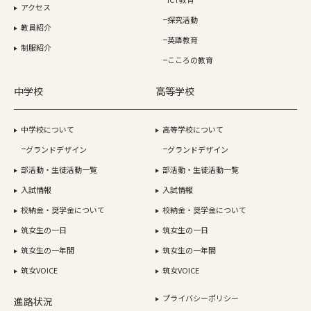
アクセス
探究活動
教員紹介
英語教育
制服紹介
こころの教育
中学校
高等学校
中学校について
高等学校について
グランドデザイン
グランドデザイン
部活動・生徒活動一覧
部活動・生徒活動一覧
入試情報
入試情報
校納金・奨学金について
校納金・奨学金について
筑女生の一日
筑女生の一日
筑女生の一年間
筑女生の一年間
筑女VOICE
筑女VOICE
プライバシーポリシー
進路状況