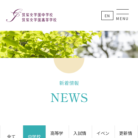
EN
MENU
新着情報
NEWS
高等学
入試情
イベン
更新情
全て
中学校