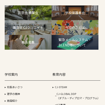
同窓会 精華会
学校保護者会
購買部 CJクリエイト
今月のことば
緊急メールシステム・
教員募集
BLEND等について
学校案内
教育内容
校長あいさつ
CJ-STEAM
建学の精神
CJ-GLOBAL DDP
（ダブル・ディプロマ・プログラム）
施設紹介
ICT教育