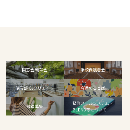
同窓会 精華会
学校保護者会
購買部 CJクリエイト
今月のことば
緊急メールシステム・
教員募集
BLEND等について