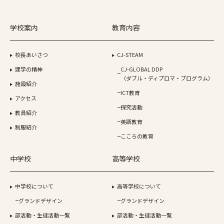
学校案内
教育内容
校長あいさつ
CJ-STEAM
建学の精神
CJ-GLOBAL DDP
（ダブル・ディプロマ・プログラム）
施設紹介
ICT教育
アクセス
探究活動
教員紹介
英語教育
制服紹介
こころの教育
中学校
高等学校
中学校について
高等学校について
グランドデザイン
グランドデザイン
部活動・生徒活動一覧
部活動・生徒活動一覧