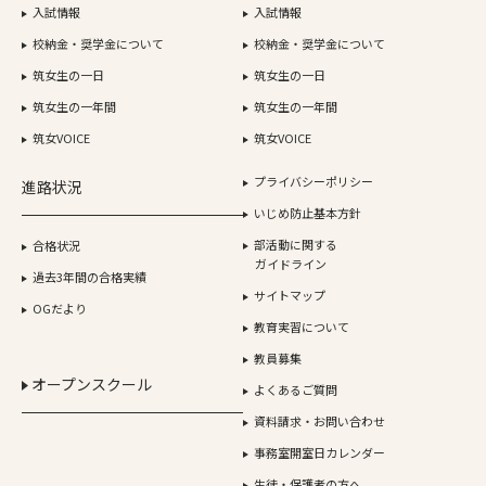
入試情報
入試情報
校納金・奨学金について
校納金・奨学金について
筑女生の一日
筑女生の一日
筑女生の一年間
筑女生の一年間
筑女VOICE
筑女VOICE
プライバシーポリシー
進路状況
いじめ防止基本方針
部活動に関する
合格状況
ガイドライン
過去3年間の合格実績
サイトマップ
OGだより
教育実習について
教員募集
オープンスクール
よくあるご質問
資料請求・お問い合わせ
事務室開室日カレンダー
生徒・保護者の方へ