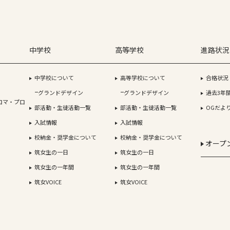
中学校
高等学校
進路状況
中学校について
高等学校について
合格状況
グランドデザイン
グランドデザイン
過去3年
ロマ・プロ
部活動・生徒活動一覧
部活動・生徒活動一覧
OGだよ
入試情報
入試情報
校納金・奨学金について
校納金・奨学金について
オープ
筑女生の一日
筑女生の一日
筑女生の一年間
筑女生の一年間
筑女VOICE
筑女VOICE