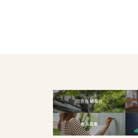
投
稿
の
ペ
ー
ジ
送
同窓会 精華会
り
教員募集