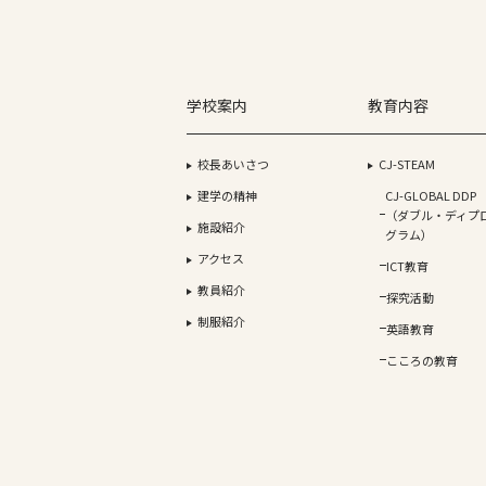
学校案内
教育内容
校長あいさつ
CJ-STEAM
建学の精神
CJ-GLOBAL DDP
（ダブル・ディプ
施設紹介
グラム）
アクセス
ICT教育
教員紹介
探究活動
制服紹介
英語教育
こころの教育