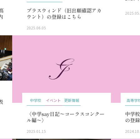
高
プラスウィンド（旧出願確認アカ
2025.05
内
ウント）の登録はこちら
2025.06.05
中学校
イベント
更新情報
高等学
表
〈中学say日記〜コーラスコンクー
中学
ル編〜〉
の登録
2025.01.15
2024.10