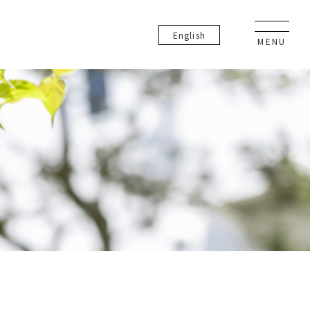
En
glish
MENU