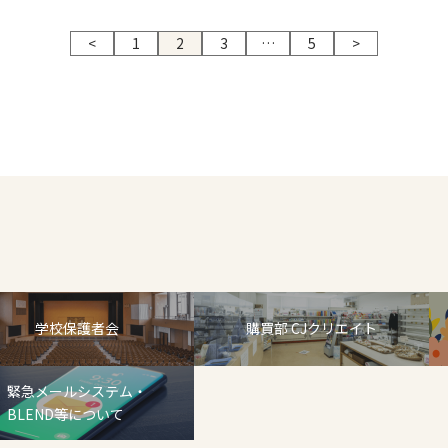
<
1
2
3
…
5
>
学校保護者会
購買部 CJクリエイト
緊急メールシステム・
BLEND等について