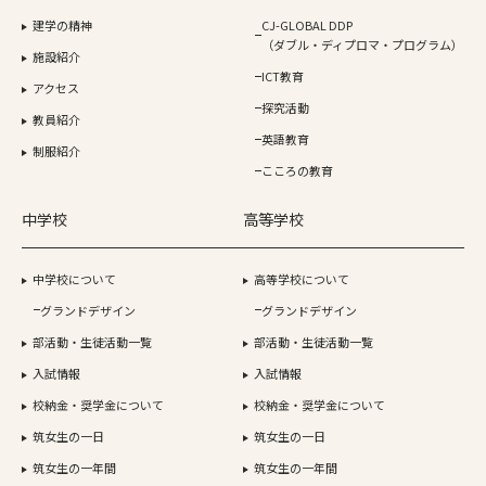
建学の精神
CJ-GLOBAL DDP
（ダブル・ディプロマ・プログラム）
施設紹介
ICT教育
アクセス
探究活動
教員紹介
英語教育
制服紹介
こころの教育
中学校
高等学校
中学校について
高等学校について
グランドデザイン
グランドデザイン
部活動・生徒活動一覧
部活動・生徒活動一覧
入試情報
入試情報
校納金・奨学金について
校納金・奨学金について
筑女生の一日
筑女生の一日
筑女生の一年間
筑女生の一年間