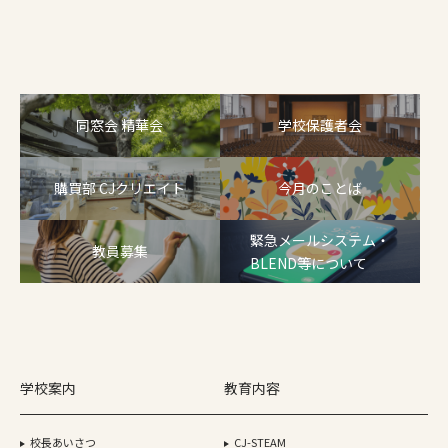
同窓会 精華会
学校保護者会
購買部 CJクリエイト
今月のことば
緊急メールシステム・
教員募集
BLEND等について
学校案内
教育内容
校長あいさつ
CJ-STEAM