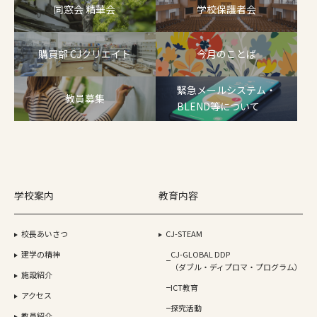
同窓会 精華会
学校保護者会
購買部 CJクリエイト
今月のことば
緊急メールシステム・
教員募集
BLEND等について
学校案内
教育内容
校長あいさつ
CJ-STEAM
建学の精神
CJ-GLOBAL DDP
（ダブル・ディプロマ・プログラム）
施設紹介
ICT教育
アクセス
探究活動
教員紹介