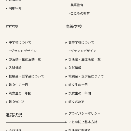
英語教育
制服紹介
こころの教育
中学校
高等学校
中学校について
高等学校について
グランドデザイン
グランドデザイン
部活動・生徒活動一覧
部活動・生徒活動一覧
入試情報
入試情報
校納金・奨学金について
校納金・奨学金について
筑女生の一日
筑女生の一日
筑女生の一年間
筑女生の一年間
筑女VOICE
筑女VOICE
プライバシーポリシー
進路状況
いじめ防止基本方針
部活動に関する
合格状況