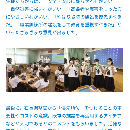
生徒たちからは，「安全・安心に暮らせる村がいい」
「自然災害に強い村がいい」「高齢者や障害をもった方
にやさしい村がいい」「やはり堤防の建設を優先すべき
だ」「職業訓練所の建設をして教育を重視すべきだ」と
いったさまざまな意見が出ました。
最後に，石長調整官から「優先順位」をつけることの重
要性やコストの意識，既存の施設を再活用するアイデア
などが大切であるとのコメントをもらいました。活発な