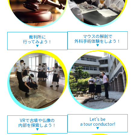
マウスの解剖で
裁判所に
外科手術体験をしよう！
行ってみよう！
▼
▼
Let’s be
VRで古墳や仏像の
a tour conductor!
内部を探索しよう！
▼
▼