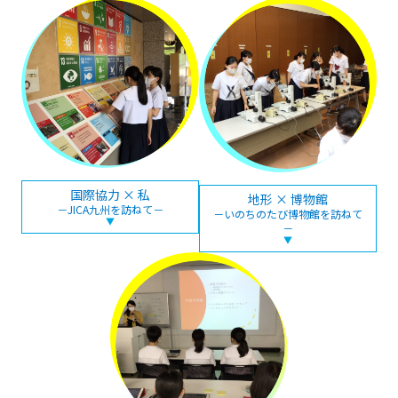
国際協力 × 私
地形 × 博物館
－JICA九州を訪ねて－
－いのちのたび博物館を訪ねて
▼
－
▼