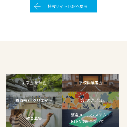
特設サイトTOPへ戻る
同窓会 精華会
学校保護者会
購買部 CJクリエイト
今月のことば
緊急メールシステム・
教員募集
BLEND等について