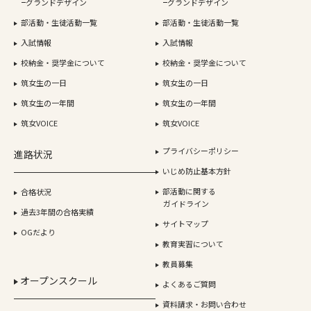
グランドデザイン
グランドデザイン
部活動・生徒活動一覧
部活動・生徒活動一覧
入試情報
入試情報
校納金・奨学金について
校納金・奨学金について
筑女生の一日
筑女生の一日
筑女生の一年間
筑女生の一年間
筑女VOICE
筑女VOICE
プライバシーポリシー
進路状況
いじめ防止基本方針
部活動に関する
合格状況
ガイドライン
過去3年間の合格実績
サイトマップ
OGだより
教育実習について
教員募集
オープンスクール
よくあるご質問
資料請求・お問い合わせ