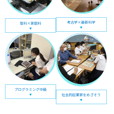
考古学×最新科学
理科×家庭科
▼
▼
プログラミング中級
社会的起業家をめざそう
▼
▼