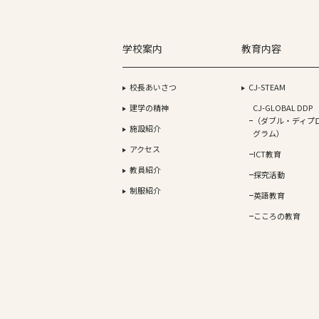
学校案内
教育内容
校長あいさつ
CJ-STEAM
建学の精神
CJ-GLOBAL DDP
（ダブル・ディプ
施設紹介
グラム）
アクセス
ICT教育
教員紹介
探究活動
制服紹介
英語教育
こころの教育