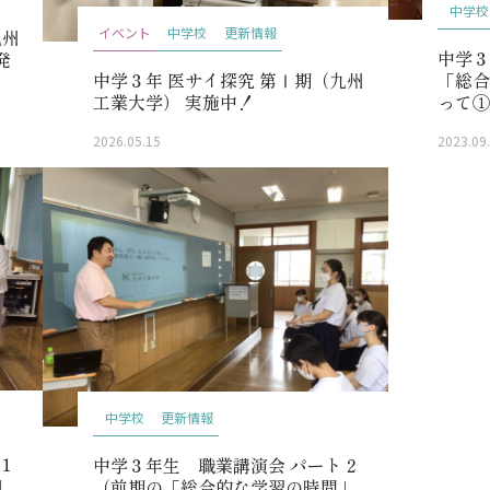
中学校
イベント
中学校
更新情報
九州
中学３
発
「総
中学３年 医サイ探究 第Ⅰ期（九州
って
工業大学） 実施中！
2023.09
2026.05.15
中学校
更新情報
１
中学３年生 職業講演会 パート２
」
（前期の「総合的な学習の時間」