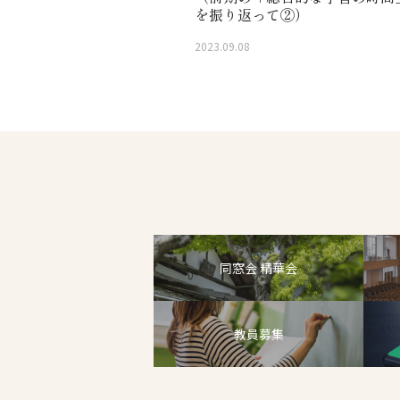
を振り返って②）
2023.09.08
同窓会 精華会
教員募集