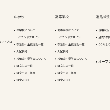
中学校
高等学校
進路状況
中学校について
高等学校について
合格状況
グランドデザイン
グランドデザイン
過去3年
ロマ・プロ
部活動・生徒活動一覧
部活動・生徒活動一覧
OGだよ
入試情報
入試情報
校納金・奨学金について
校納金・奨学金について
オープ
筑女生の一日
筑女生の一日
筑女生の一年間
筑女生の一年間
筑女VOICE
筑女VOICE