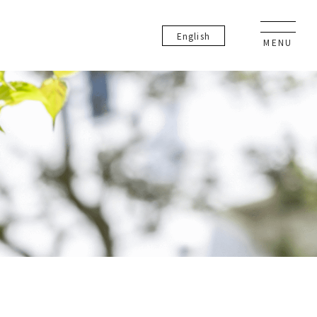
En
glish
MENU