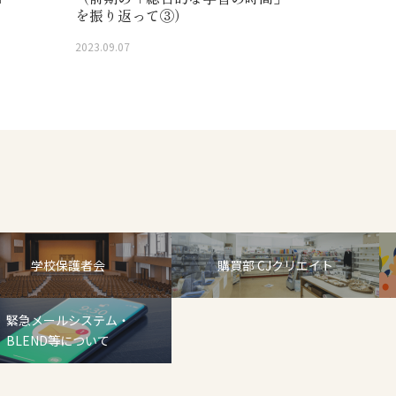
を振り返って③）
2023.09.07
学校保護者会
購買部 CJクリエイト
緊急メールシステム・
BLEND等について