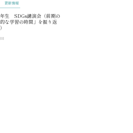
更新情報
年生 SDGs講演会（前期の
合的な学習の時間」を振り返
①）
.08