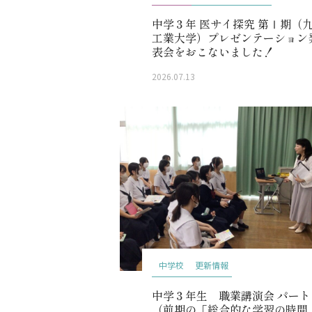
中学３年 医サイ探究 第Ⅰ期（
工業大学）プレゼンテーション
表会をおこないました！
2026.07.13
中学校
更新情報
中学３年生 職業講演会 パート
（前期の「総合的な学習の時間