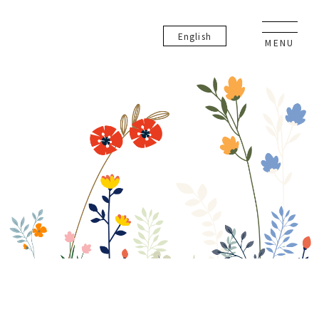
En
glish
MENU