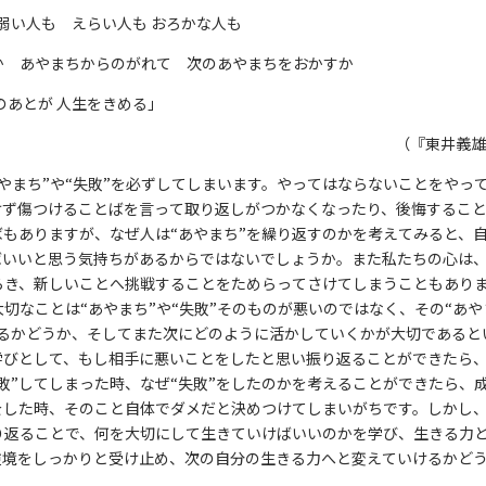
い人も えらい人も おろかな人も
 あやまちからのがれて 次のあやまちをおかすか
あとが 人生をきめる」
（『東井義雄
やまち”や“失敗”を必ずしてしまいます。やってはならないことをやっ
けず傷つけることばを言って取り返しがつかなくなったり、後悔するこ
もありますが、なぜ人は“あやまち”を繰り返すのかを考えてみると、
ばいいと思う気持ちがあるからではないでしょうか。また私たちの心は
らき、新しいことへ挑戦することをためらってさけてしまうこともあり
切なことは“あやまち”や“失敗”そのものが悪いのではなく、その“あや
返るかどうか、そしてまた次にどのように活かしていくかが大切であると
を学びとして、もし相手に悪いことをしたと思い振り返ることができたら
敗”してしまった時、なぜ“失敗”をしたのかを考えることができたら、
”をした時、そのこと自体でダメだと決めつけてしまいがちです。しかし
振り返ることで、何を大切にして生きていけばいいのかを学び、生きる力
逆境をしっかりと受け止め、次の自分の生きる力へと変えていけるかど