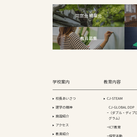
同窓会 精華会
教員募集
学校案内
教育内容
校長あいさつ
CJ-STEAM
建学の精神
CJ-GLOBAL DDP
（ダブル・ディプ
施設紹介
グラム）
アクセス
ICT教育
教員紹介
探究活動