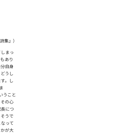
詩集』）
てしまっ
ともあり
自分自身
、どうし
ます。し
ま
いうこと
、その心
成長につ
、そうで
となって
うかが大