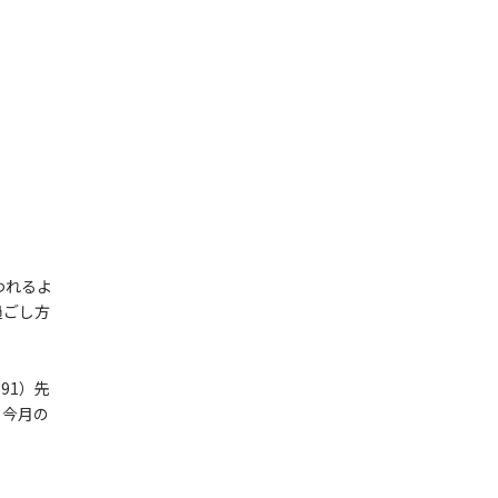
が
雄
われるよ
過ごし方
991）先
。今月の