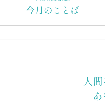
今月のことば
 人間
ない あ