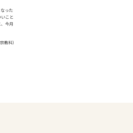
くなった
いいこと
と、今月
宗教科）