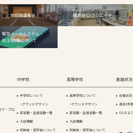
学校保護者会
購買部 CJクリエイト
緊急メールシステム・
BLEND等について
中学校
高等学校
進路状況
中学校について
高等学校について
合格状況
グランドデザイン
グランドデザイン
過去3年
ロマ・プロ
部活動・生徒活動一覧
部活動・生徒活動一覧
OGだよ
入試情報
入試情報
校納金・奨学金について
校納金・奨学金について