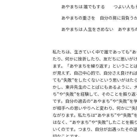
あやまちは 誰でもする つよい人も 弱
あやまちの重さを 自分の肩に背負うか
あやまちは 人生をきめない あやまちの
私たちは、生きていく中で誰であっても“あ
たり、何かに挫折したり、友だちに思いが
ます。「あやまちを繰り返す」ということば
が見えず、自己中心的で、自分さえ良けれ
ても“失敗”をしたくないという思いがはた
かし、東井先生のことばにもあるように、大
ち”や“失敗”を経験して、そのことを振り
です。自分の過去の“あやまち”や“失敗”
が相手への思いやりへと変わり、何かに“失
ながります。私たちは“あやまち”や“失敗
はなく、“あやまち”や“失敗”したことを
いくのです。つまり、自分が出遇ったその
切なことです。