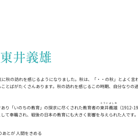
のあと
東井義
気に秋の訪れを感じるようになりました。秋は、「・・の秋」とよく言
ることばがたくさんあります。秋の訪れを感じるこの時期、自分なりの
とうい
よしお
あり「いのちの教育」の探求に尽くされた教育者の
東井
義雄
（1912-1
として奉職され、戦後の日本の教育にも大きく影響を与えられた人です
あとが 人間をきめる